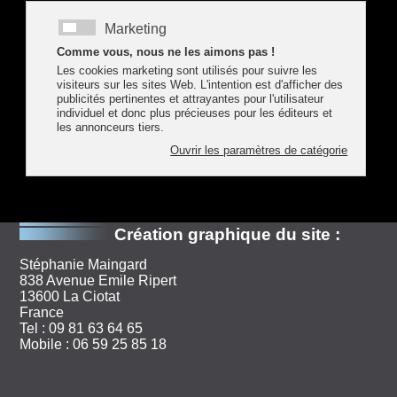
Création Web par mail
ou par téléphone 04 79 07 62 77
Guillaume RATEL
Les Chapelles
73700 Bourg-Saint-Maurice
Savoie
France
Merci de me faire part de tous les problèmes techniques
que vous pourriez rencontrer concernant la navigation ou
l'affichage de ce site Internet.
Création graphique du site :
Stéphanie Maingard
838 Avenue Emile Ripert
13600 La Ciotat
France
Tel : 09 81 63 64 65
Mobile : 06 59 25 85 18